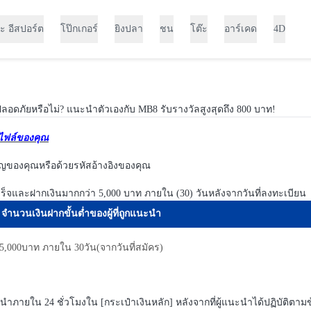
ะ อีสปอร์ต
โป๊กเกอร์
ยิงปลา
ชน
โต๊ะ
อาร์เคด
4D
ะปลอดภัยหรือไม่? แนะนำตัวเองกับ MB8 รับรางวัลสูงสุดถึง 800 บาท!
ไฟล์ของคุณ
ิญของคุณหรือด้วยรหัสอ้างอิงของคุณ
ำเร็จและฝากเงินมากกว่า 5,000 บาท ภายใน (30) วันหลังจากวันที่ลงทะเบียน
จำนวนเงินฝากขั้นต่ำของผู้ที่ถูกแนะนำ
5,000บาท ภายใน 30วัน(จากวันที่สมัคร)
แนะนำภายใน 24 ชั่วโมงใน [กระเป๋าเงินหลัก] หลังจากที่ผู้แนะนำได้ปฏิบัติต