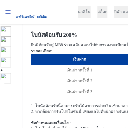
คาสิโน
สล็อต
กีฬา แล
คาสิโนออนไลน์ _ ระดับโลก
โบนัสต้อนรับ 200%
ยินดีต้อนรับสู่ MB8 ร่วมเฉลิมฉลองไปกับการลงทะเบียนเ
รายละเอียด:
เงินฝาก
เงินฝากครั้งที่ 1
เงินฝากครั้งที่ 2
เงินฝากครั้งที่ 3
1. โบนัสต้อนรับนี้สามารถรับได้จากการฝากเงินเข้ามาสาม 
2. หากต้องการรับโปรโมชั่นนี้ เพียงแค่ไปที่หน้าฝากเงิ
ข้อกำหนดและเงื่อนไข: