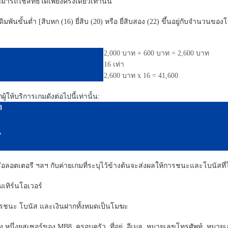
ถใช้สิทธิ์ได้เพียงครั้งเดียวเท่านั้น
ิมพันขั้นต่ำ [สิบหก (16) ยี่สิบ (20) หรือ ยี่สิบสอง (22) ขึ้นอยู่กับจำนวน
2,000 บาท + 600 บาท = 2,600 บาท
16 เท่า
2,600 บาท x 16 = 41,600
ให้บริการเกมดังต่อไปนี้เท่านั้น:
8
A
รือลอตเตอรี ฯลฯ กับค่ายเกมที่ระบุไว้ข้างต้นจะส่งผลให้การชนะและโบนัสที่
ทิร์นโอเวอร์
การชนะ โบนัส และเงินฝากทั้งหมดเป็นโมฆะ
ถึง หนึ่งยูสเซอร์ของ MB8, ครอบครัว, ที่อยู่, อีเมล, หมายเลขโทรศัพท์, หมาย